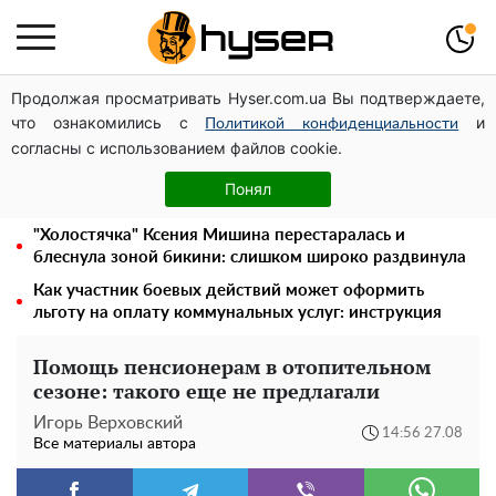
Продолжая просматривать Hyser.com.ua Вы подтверждаете,
Месяц без света, лютый холод и коммунальные
что ознакомились с
и
платежи на тысячи гривен: народ "ломают" в
Политикой конфиденциальности
согласны с использованием файлов cookie.
отключения
Полностью голая Анна Тринчер блеснула
Понял
"прелестями": таких размеров вы еще не видели
"Холостячка" Ксения Мишина перестаралась и
блеснула зоной бикини: слишком широко раздвинула
Как участник боевых действий может оформить
льготу на оплату коммунальных услуг: инструкция
Помощь пенсионерам в отопительном
сезоне: такого еще не предлагали
Игорь Верховский
14:56 27.08
Все материалы автора