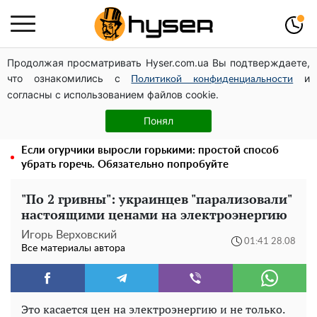
Продолжая просматривать Hyser.com.ua Вы подтверждаете,
Его придется просто вылить: сколько можно хранить
что ознакомились с
и
бензин в пластиковой канистре
Политикой конфиденциальности
согласны с использованием файлов cookie.
Попробовав один раз, вы будете готовить это
постоянно: рецепт салата из баклажанов с грибами на
Понял
зиму
Если огурчики выросли горькими: простой способ
убрать горечь. Обязательно попробуйте
"По 2 гривны": украинцев "парализовали"
настоящими ценами на электроэнергию
Игорь Верховский
01:41 28.08
Все материалы автора
Это касается цен на электроэнергию и не только.