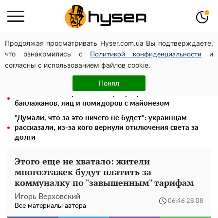
Продолжая просматривать Hyser.com.ua Вы подтверждаете,
Полностью голая Анна Тринчер блеснула
что ознакомились с
и
"прелестями": таких размеров вы еще не видели
Политикой конфиденциальности
согласны с использованием файлов cookie.
"Холостячка" Ксения Мишина перестаралась и
блеснула зоной бикини: слишком широко раздвинула
Понял
Очень сытно, вкусно и быстро: рецепт салата из
баклажанов, яиц и помидоров с майонезом
"Думали, что за это ничего не будет": украинцам
рассказали, из-за кого вернули отключения света за
долги
Этого еще не хватало: жители
многоэтажек будут платить за
коммуналку по "завышенным" тарифам
Игорь Верховский
06:46 28.08
Все материалы автора