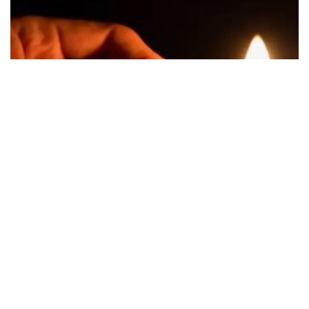
Новые графики отключения света с января 2025
года: украинцнв поделят на 3 группы
Предложенные меры помогут выровнять нагрузки
и улучшить стабильность электроснабжения в
стране
17:07 07.12