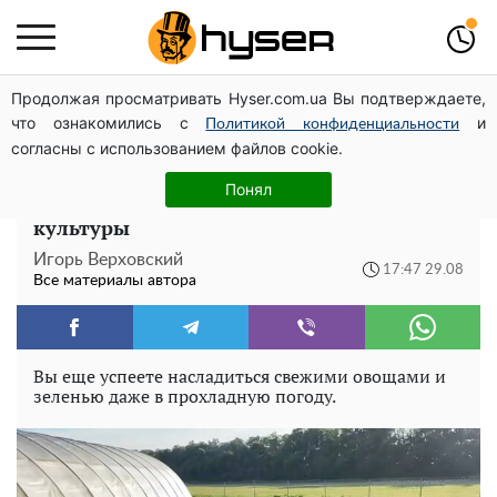
Продолжая просматривать Hyser.com.ua Вы подтверждаете,
Елена Тополя слив видео – это далеко не все:
что ознакомились с
и
фронтмен "Антитела" Тарас Тополя стал следующим
Политикой конфиденциальности
согласны с использованием файлов cookie.
Что посадить на огороде в последние дни
Понял
лета: агрономы назвали лучшие
культуры
Игорь Верховский
17:47 29.08
Все материалы автора
Вы еще успеете насладиться свежими овощами и
зеленью даже в прохладную погоду.