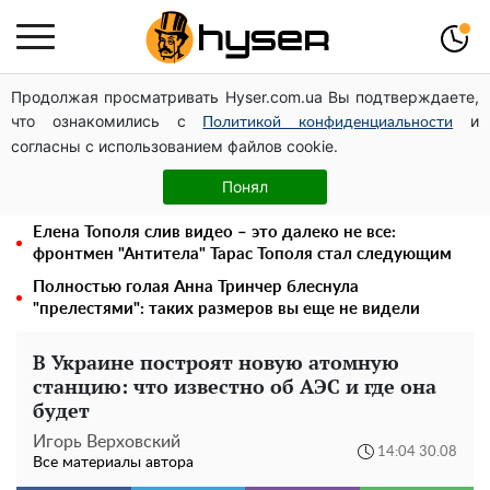
Продолжая просматривать Hyser.com.ua Вы подтверждаете,
Может ли Почтовая площадь стать главной точкой
что ознакомились с
и
входа в исторический Киев
Политикой конфиденциальности
согласны с использованием файлов cookie.
Дроны с наценкой: Александр Конотопский вывел
миллионы оборонного бюджета через фиктивную
Понял
фирму в Эстонии
Елена Тополя слив видео – это далеко не все:
фронтмен "Антитела" Тарас Тополя стал следующим
Полностью голая Анна Тринчер блеснула
"прелестями": таких размеров вы еще не видели
В Украине построят новую атомную
станцию: что известно об АЭС и где она
будет
Игорь Верховский
14:04 30.08
Все материалы автора