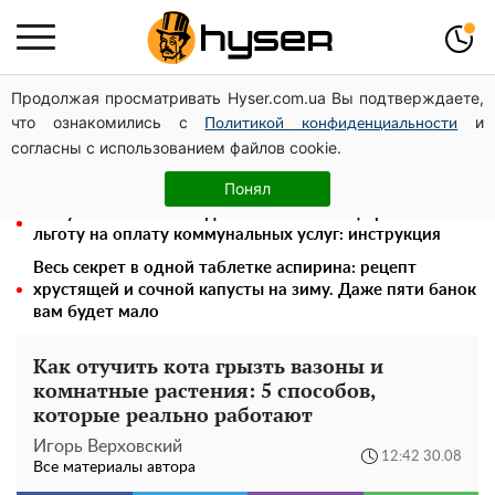
Продолжая просматривать Hyser.com.ua Вы подтверждаете,
Голая Елена Тополя в интересных позах заставила
что ознакомились с
и
отвисать челюсти: слив видео – было только началом
Политикой конфиденциальности
согласны с использованием файлов cookie.
Елена Тополя слив видео – это далеко не все:
фронтмен "Антитела" Тарас Тополя стал следующим
Понял
Как участник боевых действий может оформить
льготу на оплату коммунальных услуг: инструкция
Весь секрет в одной таблетке аспирина: рецепт
хрустящей и сочной капусты на зиму. Даже пяти банок
вам будет мало
Как отучить кота грызть вазоны и
комнатные растения: 5 способов,
которые реально работают
Игорь Верховский
12:42 30.08
Все материалы автора