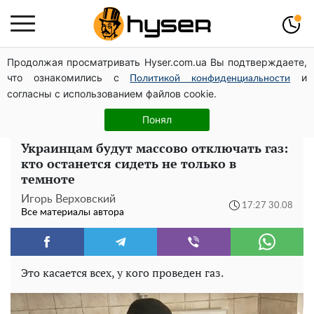
Продолжая просматривать Hyser.com.ua Вы подтверждаете,
Голая Елена Тополя в интересных позах заставила
что ознакомились с
и
отвисать челюсти: слив видео – было только началом
Политикой конфиденциальности
согласны с использованием файлов cookie.
Полностью голая Анна Тринчер блеснула
"прелестями": таких размеров вы еще не видели
Понял
Украинцам будут массово отключать газ:
кто останется сидеть не только в
темноте
Игорь Верховский
17:27 30.08
Все материалы автора
Это касается всех, у кого проведен газ.