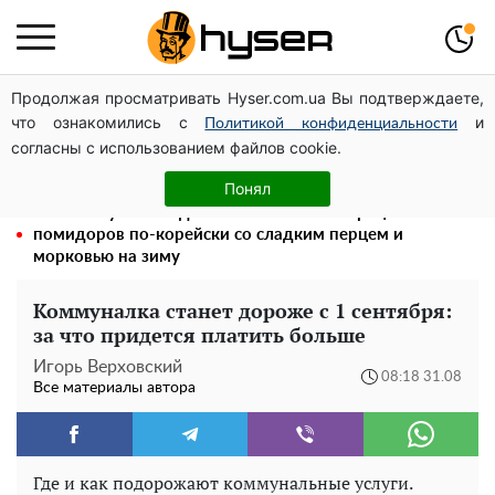
Продолжая просматривать Hyser.com.ua Вы подтверждаете,
Елена Тополя слив видео – это далеко не все:
что ознакомились с
и
фронтмен "Антитела" Тарас Тополя стал следующим
Политикой конфиденциальности
согласны с использованием файлов cookie.
Полностью голая Анна Тринчер блеснула
"прелестями": таких размеров вы еще не видели
Понял
Такой закуски всегда оказывается мало: рецепт
помидоров по-корейски со сладким перцем и
морковью на зиму
Коммуналка станет дороже с 1 сентября:
за что придется платить больше
Игорь Верховский
08:18 31.08
Все материалы автора
Где и как подорожают коммунальные услуги.