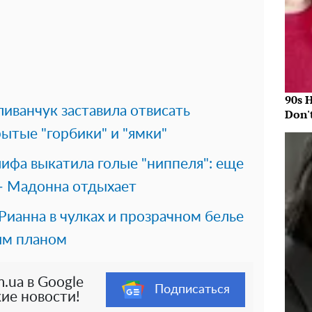
90s 
иванчук заставила отвисать
Don'
рытые "горбики" и "ямки"
ифа выкатила голые "ниппеля": еще
 – Мадонна отдыхает
 Рианна в чулках и прозрачном белье
ым планом
.ua в Google
Подписаться
ие новости!