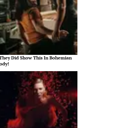
They Did Show This In Bohemian
ody!