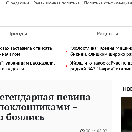
О редакции
Редакционная политика
Политика конфиденциал
Тренды
Рецепты
озах заставила отвисать
"Холостячка" Ксения Мишина
о началом
бикини: слишком широко ра
т": украинцам рассказали,
Жаль, что такое сейчас не д
та за долги
редкий ЗАЗ "Таврия" италья
НО
 легендарная певица
 поклонниками –
о боялись
00:44 03.09