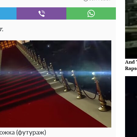
т.
And 
Raps
ожка (футураж)