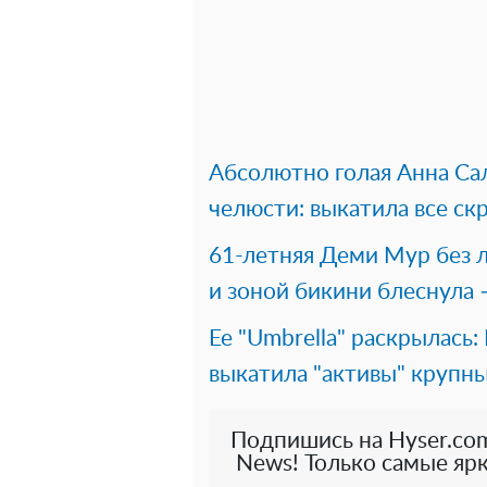
Абсолютно голая Анна Сал
челюсти: выкатила все ск
61-летняя Деми Мур без л
и зоной бикини блеснула
Ее "Umbrella" раскрылась:
выкатила "активы" крупн
Подпишись на Hyser.com
News! Только самые ярк