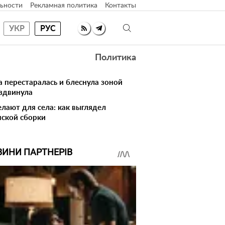
ьности
Рекламная политика
Контакты
УКР
РУС
Политика
 перестаралась и блеснула зоной
здвинула
елают для села: как выглядел
нской сборки
ВИНИ ПАРТНЕРІВ