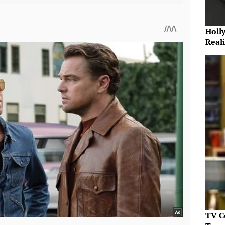
Holl
Reali
TV C