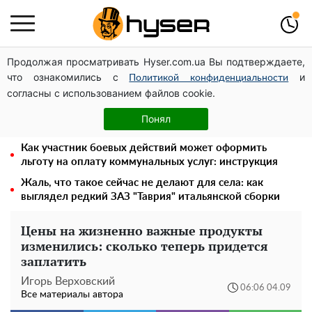
Продолжая просматривать Hyser.com.ua Вы подтверждаете,
Месяц без света, лютый холод и коммунальные
что ознакомились с
и
платежи на тысячи гривен: народ "ломают" в
Политикой конфиденциальности
согласны с использованием файлов cookie.
отключения
Полностью голая Анна Тринчер блеснула
Понял
"прелестями": таких размеров вы еще не видели
Как участник боевых действий может оформить
льготу на оплату коммунальных услуг: инструкция
Жаль, что такое сейчас не делают для села: как
выглядел редкий ЗАЗ "Таврия" итальянской сборки
Цены на жизненно важные продукты
изменились: сколько теперь придется
заплатить
Игорь Верховский
06:06 04.09
Все материалы автора