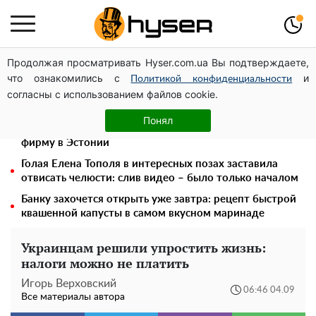
Продолжая просматривать Hyser.com.ua Вы подтверждаете,
Украинская авиатранспортная ассоциация обратилась
что ознакомились с
и
в Минфин с призывом унифицировать
Политикой конфиденциальности
согласны с использованием файлов cookie.
налогообложение авиализинга
Дроны с наценкой: Александр Конотопский вывел
Понял
миллионы оборонного бюджета через фиктивную
фирму в Эстонии
Голая Елена Тополя в интересных позах заставила
отвисать челюсти: слив видео – было только началом
Банку захочется открыть уже завтра: рецепт быстрой
квашенной капусты в самом вкусном маринаде
Украинцам решили упростить жизнь:
налоги можно не платить
Игорь Верховский
06:46 04.09
Все материалы автора