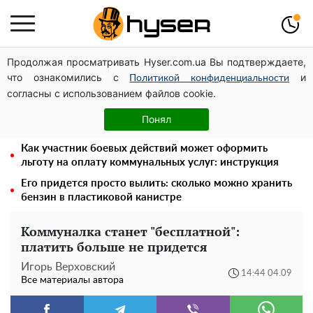
Продолжая просматривать Hyser.com.ua Вы подтверждаете,
Голая Елена Тополя в интересных позах заставила
что ознакомились с
и
отвисать челюсти: слив видео – было только началом
Политикой конфиденциальности
согласны с использованием файлов cookie.
Такую вкуснятину вы будете открывать банку за
банкой: рецепт помидоров дольками с луком и
Понял
маслом на зиму
Как участник боевых действий может оформить
льготу на оплату коммунальных услуг: инструкция
Его придется просто вылить: сколько можно хранить
бензин в пластиковой канистре
Коммуналка станет "бесплатной":
платить больше не придется
Игорь Верховский
14:44 04.09
Все материалы автора