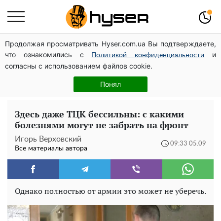
Продолжая просматривать Hyser.com.ua Вы подтверждаете,
Дроны с наценкой: Александр Конотопский вывел
что ознакомились с
и
миллионы оборонного бюджета через фиктивную
Политикой конфиденциальности
согласны с использованием файлов cookie.
фирму в Эстонии
Елена Тополя слив видео – это далеко не все:
Понял
фронтмен "Антитела" Тарас Тополя стал следующим
Здесь даже ТЦК бессильны: с какими
болезнями могут не забрать на фронт
Игорь Верховский
09:33 05.09
Все материалы автора
Однако полностью от армии это может не уберечь.