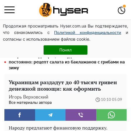
Продолжая просматривать Hyser.com.ua Вы подтверждаете,
Знаки судьбы включены: эти 4 знака Зодиака получат
что ознакомились с
и
послание, которое перевернет их жизнь
Политикой конфиденциальности
согласны с использованием файлов cookie.
Как участник боевых действий может оформить
льготу на оплату коммунальных услуг: инструкция
Понял
Попробовав один раз, вы будете готовить это
постоянно: рецепт салата из баклажанов с грибами на
зиму
Украинцам раздадут до 40 тысяч гривен
денежной помощи: как оформить
Игорь Верховский
10:10 05.09
Все материалы автора
Народу предлагают финансовую поддержку.