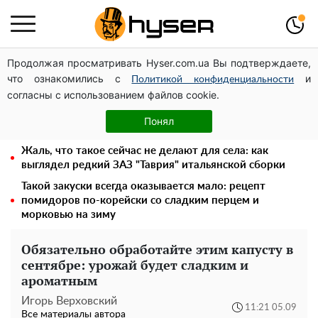
Продолжая просматривать Hyser.com.ua Вы подтверждаете,
Дроны с наценкой: Александр Конотопский вывел
что ознакомились с
и
миллионы оборонного бюджета через фиктивную
Политикой конфиденциальности
согласны с использованием файлов cookie.
фирму в Эстонии
Полностью голая Анна Тринчер блеснула
Понял
"прелестями": таких размеров вы еще не видели
Жаль, что такое сейчас не делают для села: как
выглядел редкий ЗАЗ "Таврия" итальянской сборки
Такой закуски всегда оказывается мало: рецепт
помидоров по-корейски со сладким перцем и
морковью на зиму
Обязательно обработайте этим капусту в
сентябре: урожай будет сладким и
ароматным
Игорь Верховский
11:21 05.09
Все материалы автора