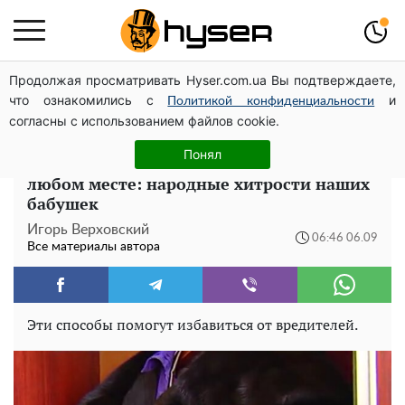
Продолжая просматривать Hyser.com.ua Вы подтверждаете,
Поэтому и выглядит так молодо: 5 простых и
что ознакомились с
и
любимых блюд Аллы Пугачевой, о которых вы точно
Политикой конфиденциальности
согласны с использованием файлов cookie.
не знали
Понял
Как избавиться от моли в шкафу или
любом месте: народные хитрости наших
бабушек
Игорь Верховский
06:46 06.09
Все материалы автора
Эти способы помогут избавиться от вредителей.