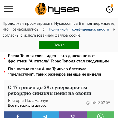
Продолжая просматривать Hyser.com.ua Вы подтверждаете,
Дроны с наценкой: Александр Конотопский вывел
что ознакомились с
и
миллионы оборонного бюджета через фиктивную
Политикой конфиденциальности
согласны с использованием файлов cookie.
фирму в Эстонии
Голая Елена Тополя в интересных позах заставила
Понял
отвисать челюсти: слив видео – было только началом
Елена Тополя слив видео – это далеко не все:
фронтмен "Антитела" Тарас Тополя стал следующим
Полностью голая Анна Тринчер блеснула
"прелестями": таких размеров вы еще не видели
С 47 гривен до 29: супермаркеты
рекордно снизили цены на овощи
Вікторія Паламарчук
16:12 07.09
Все материалы автора