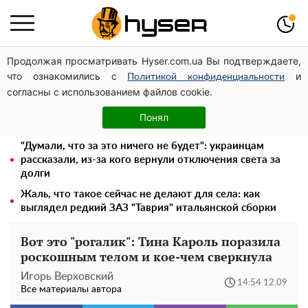
Продолжая просматривать Hyser.com.ua Вы подтверждаете,
Месяц без света, лютый холод и коммунальные
что ознакомились с
и
платежи на тысячи гривен: народ "ломают" в
Политикой конфиденциальности
согласны с использованием файлов cookie.
отключения
"Холостячка" Ксения Мишина перестаралась и
Понял
блеснула зоной бикини: слишком широко раздвинула
"Думали, что за это ничего не будет": украинцам
рассказали, из-за кого вернули отключения света за
долги
Жаль, что такое сейчас не делают для села: как
выглядел редкий ЗАЗ "Таврия" итальянской сборки
Вот это "рогалик": Тина Кароль поразила
роскошным телом и кое-чем сверкнула
Игорь Верховский
14:54 12.09
Все материалы автора