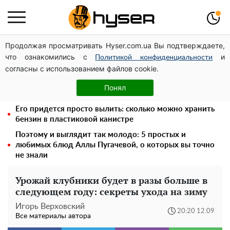
Продолжая просматривать Hyser.com.ua Вы подтверждаете,
Такую вкуснятину вы будете открывать банку за
что ознакомились с
и
банкой: рецепт помидоров дольками с луком и
Политикой конфиденциальности
согласны с использованием файлов cookie.
маслом на зиму
Как участник боевых действий может оформить
Понял
льготу на оплату коммунальных услуг: инструкция
Его придется просто вылить: сколько можно хранить
бензин в пластиковой канистре
Поэтому и выглядит так молодо: 5 простых и
любимых блюд Аллы Пугачевой, о которых вы точно
не знали
Урожай клубники будет в разы больше в
следующем году: секреты ухода на зиму
Игорь Верховский
20:20 12.09
Все материалы автора