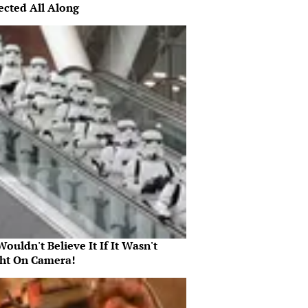
ected All Along
ouldn't Believe It If It Wasn't
ht On Camera!