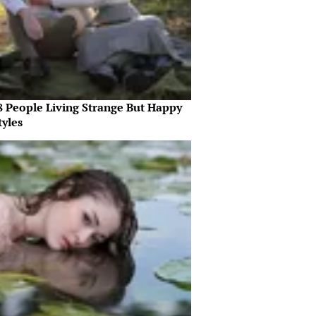
8 People Living Strange But Happy
tyles