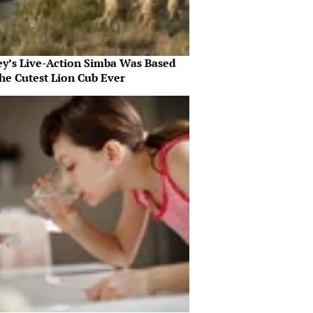
ey’s Live-Action Simba Was Based
he Cutest Lion Cub Ever