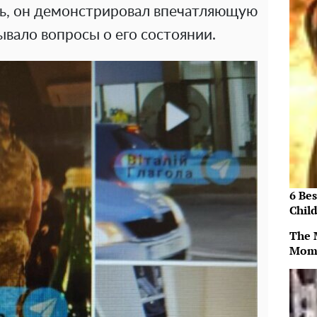
ь, он демонстрировал впечатляющую
ывало вопросы о его состоянии.
6 Be
Chil
The 
Mom