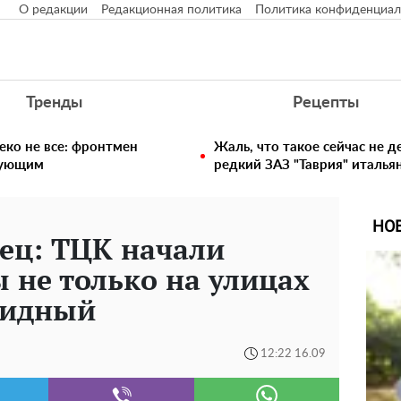
О редакции
Редакционная политика
Политика конфиденциал
Тренды
Рецепты
еко не все: фронтмен
Жаль, что такое сейчас не д
едующим
редкий ЗАЗ "Таврия" италья
НО
ец: ТЦК начали
 не только на улицах
олидный
12:22 16.09