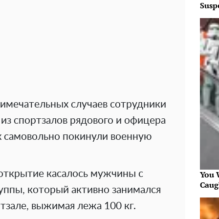
Susp
римечательных случаев сотрудники
из спортзалов рядового и офицера
ых самовольно покинули военную
открытие касалось мужчины с
You W
Caug
уппы, который активно занимался
ртзале, выжимая лежа 100 кг.