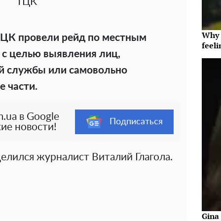
ТЦК
Why t
ТЦК провели рейд по местным
feeli
 с целью выявления лиц,
й службы или самовольно
е части.
.ua в Google
Подписаться
ие новости!
елился журналист Виталий Глагола.
Gina