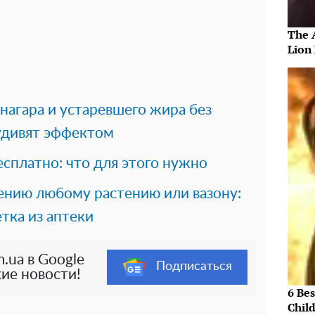
The 
Lion
 нагара и устаревшего жира без
удивят эффектом
есплатно: что для этого нужно
ению любому растению или вазону:
тка из аптеки
.ua в Google
Подписаться
ие новости!
6 Be
Chil