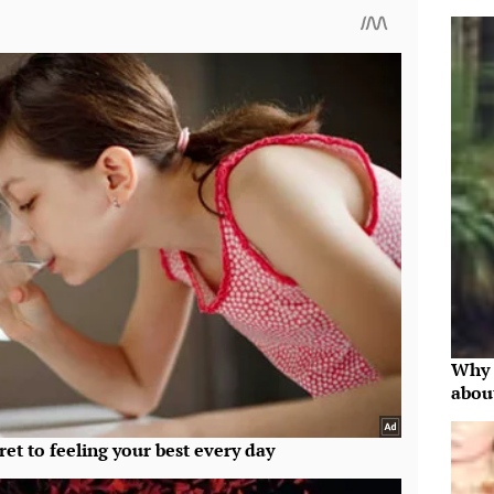
Why 
abou