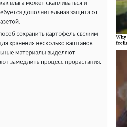
как влага может скапливаться и
ребуется дополнительная защита от
азетой.
пособ сохранить картофель свежим
Why t
feeli
для хранения несколько каштанов
льные материалы выделяют
ают замедлить процесс прорастания.