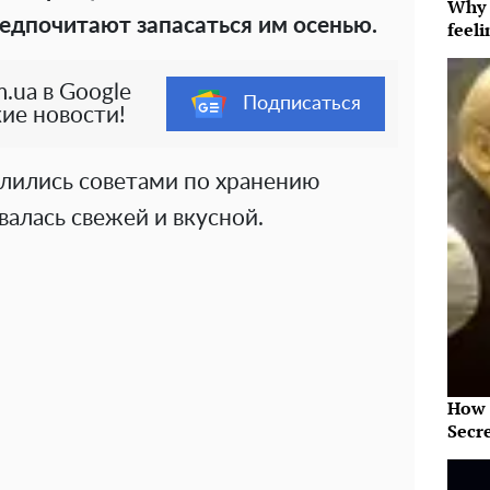
Why t
редпочитают запасаться им осенью.
feeli
.ua в Google
Подписаться
ие новости!
делились советами по хранению
валась свежей и вкусной.
How 
Secr