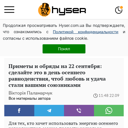
Продолжая просматривать Hyser.com.ua Вы подтверждаете,
На Подоле обсудили развитие реабилитации и
что ознакомились с
и
рекреации
Политикой конфиденциальности
согласны с использованием файлов cookie.
Дроны с наценкой: Александр Конотопский вывел
миллионы оборонного бюджета через фиктивную
Понял
фирму в Эстонии
Приметы и обряды на 22 сентября:
сделайте это в день осеннего
равноденствия, чтоб любовь и удача
стали вашими союзниками
Вікторія Паламарчук
11:48 22.09
Все материалы автора
Для тех, кто хочет использовать энергию осеннего