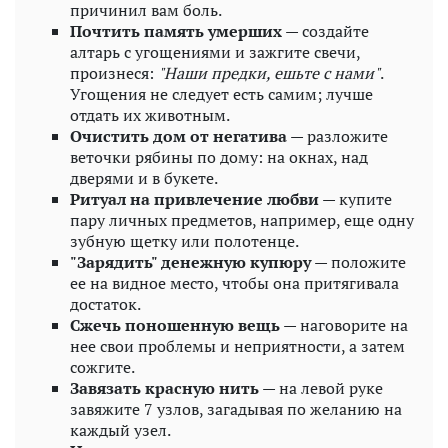
причинил вам боль.
Почтить память умерших
— создайте
алтарь с угощениями и зажгите свечи,
произнеся:
"Наши предки, ешьте с нами"
.
Угощения не следует есть самим; лучше
отдать их животным.
Очистить дом от негатива
— разложите
веточки рябины по дому: на окнах, над
дверями и в букете.
Ритуал на привлечение любви
— купите
пару личных предметов, например, еще одну
зубную щетку или полотенце.
"Зарядить" денежную купюру
— положите
ее на видное место, чтобы она притягивала
достаток.
Сжечь поношенную вещь
— наговорите на
нее свои проблемы и неприятности, а затем
сожгите.
Завязать красную нить
— на левой руке
завяжите 7 узлов, загадывая по желанию на
каждый узел.