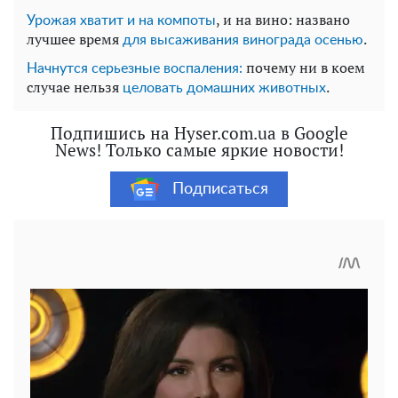
, и на вино: названо
Урожая хватит и на компоты
лучшее время
.
для высаживания винограда осенью
почему ни в коем
Начнутся серьезные воспаления:
случае нельзя
.
целовать домашних животных
Подпишись на Hyser.com.ua в Google
News! Только самые яркие новости!
Подписаться