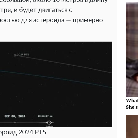
ре, и будет двигаться с
ростью для астероида — примерно
What
She's
ороид 2024 PT5