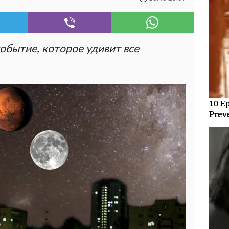
обытие, которое удивит все
10 E
Prev