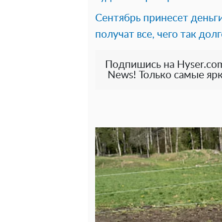
Сентябрь принесет деньги
получат все, чего так дол
Подпишись на Hyser.com
News! Только самые ярк