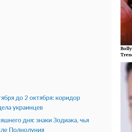
Bolly
Tren
тября до 2 октября: коридор
дела украинцев
яшнего дня: знаки Зодиака, чья
осле Полнолуния