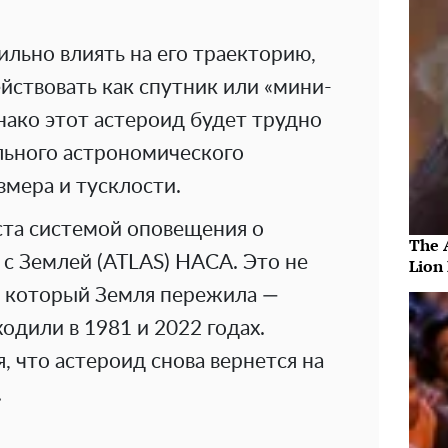
ильно влиять на его траекторию,
ействовать как спутник или «мини-
нако этот астероид будет трудно
льного астрономического
змера и тусклости.
ста системой оповещения о
The 
с Землей (ATLAS) НАСА. Это не
Lion
, который Земля пережила —
дили в 1981 и 2022 годах.
, что астероид снова вернется на
.