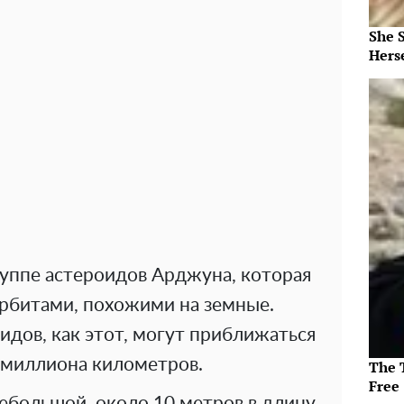
She 
Herse
уппе астероидов Арджуна, которая
орбитами, похожими на земные.
идов, как этот, могут приближаться
5 миллиона километров.
The T
Free
ебольшой, около 10 метров в длину