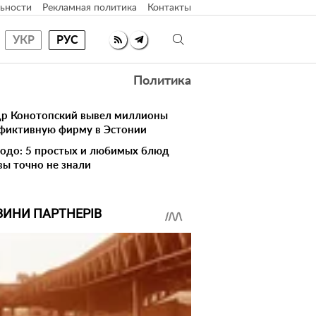
ьности
Рекламная политика
Контакты
УКР
РУС
Политика
др Конотопский вывел миллионы
фиктивную фирму в Эстонии
лодо: 5 простых и любимых блюд
вы точно не знали
ВИНИ ПАРТНЕРІВ