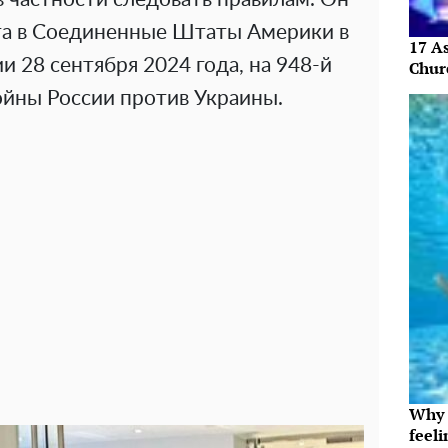
ита в Соединенные Штаты Америки в
17 As
 28 сентября 2024 года, на 948-й
Chur
йны России против Украины.
Why t
feeli