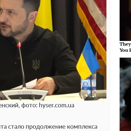
They
You 
нский, фото: hyser.com.ua
та стало продолжение комплекса