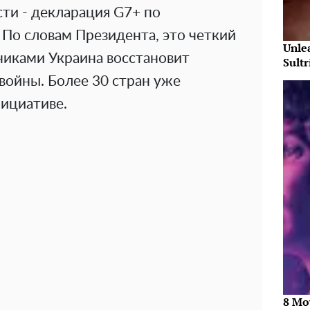
ти - декларация G7+ по
По словам Президента, это четкий
Unle
зниками Украина восстановит
Sultr
войны. Более 30 стран уже
нициативе.
8 Mo