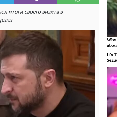
л итоги своего визита в
рики
Why 
abou
It's
Serie