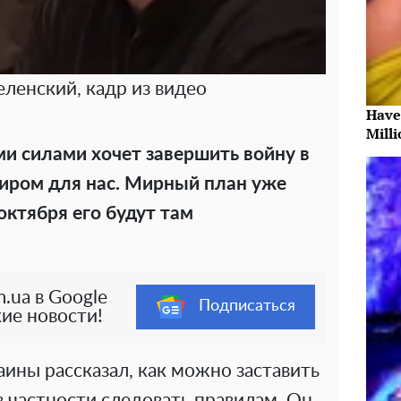
ленский, кадр из видео
Have
Milli
и силами хочет завершить войну в
иром для нас. Мирный план уже
октября его будут там
.ua в Google
Подписаться
ие новости!
ины рассказал, как можно заставить
в частности следовать правилам. Он