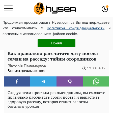
Продолжая просматривать Hyser.com.ua Вы подтверждаете,
Посол ОБСЕ во второй раз посетил место российского
что ознакомились с
и
удара по жилому дому на Подоле
Политикой конфиденциальности
согласны с использованием файлов cookie.
Полностью голая Анна Тринчер блеснула
"прелестями": таких размеров вы еще не видели
Понял
Как правильно рассчитать дату посева
семян на рассаду: тайны огородников
Вікторія Паламарчук
19:30 04.12
Все материалы автора
Следуя этим простым рекомендациям, вы сможете
правильно рассчитать сроки посева и вырастить
здоровую рассаду, которая станет залогом
богатого урожая