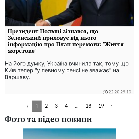
Президент Польщі зізнався, що
Зеленський приховує від нього
інформацію про План перемоги: "Життя
жорстоке"
На його думку, Україна вчинила так, тому що
Київ тепер "у певному сенсі не зважає" на
Варшаву.
22:20 29.10
‹
1
...
2
3
4
18
19
›
Фото та відео новини