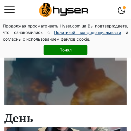
Продолжая просматривать Hyser.com.ua Вы подтверждаете,
В які дати народжуються найвірніші
что ознакомились с
и
Политикой конфиденциальности
чоловіки: краще одразу перевірити,
согласны с использованием файлов cookie.
щоб потім не страждати
Понял
День