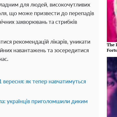
кладним для людей, високочутливих
оля, що може призвести до перепадів
ічних захворювань та стрибків
ися рекомендацій лікарів, уникати
The 
Fort
ійних навантажень та зосередитися
час.
 1 вересня: як тепер навчатимуться
ла: українців приголомшили диким