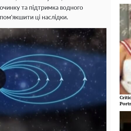
починку та підтримка водного
ом'якшити ці наслідки.
Crit
Port