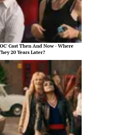
 OC' Cast Then And Now - Where
They 20 Years Later?