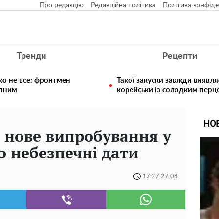
Про редакцію
Редакційна політика
Політика конфіде
Тренди
Рецепти
ко не все: фронтмен
Такої закуски завжди виявля
упним
корейськи із солодким перц
НО
є нове випробування у
о небезпечні дати
17:27 27.08