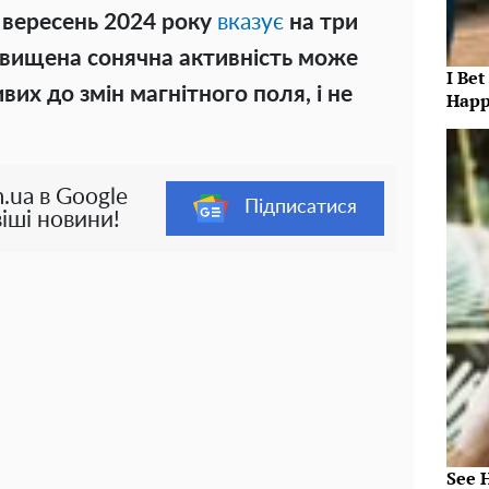
 вересень 2024 року
вказує
на три
двищена сонячна активність може
I Bet
их до змін магнітного поля, і не
Happ
.ua в Google
Підписатися
іші новини!
See 