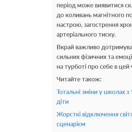
період може виявитися с
до коливань магнітного п
настрою, загострення хрон
артеріального тиску.
Вкрай важливо дотримуват
сильних фізичних та емоц
на турботі про себе в цей 
Читайте також:
Тотальні зміни у школах з
діти
Жорсткі відключення світ
сценарієм