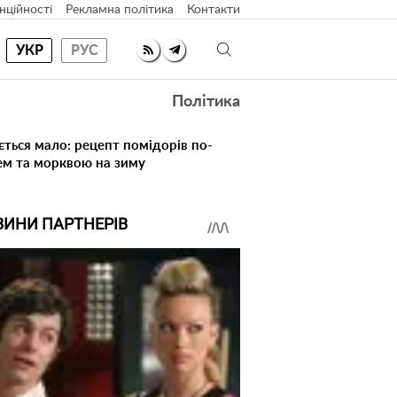
нційності
Рекламна політика
Контакти
УКР
РУС
Політика
ється мало: рецепт помідорів по-
ем та морквою на зиму
ВИНИ ПАРТНЕРІВ