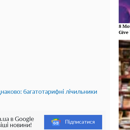
8 Mo
Give 
наково: багатотарифні лічильники
.ua в Google
Підписатися
іші новини!