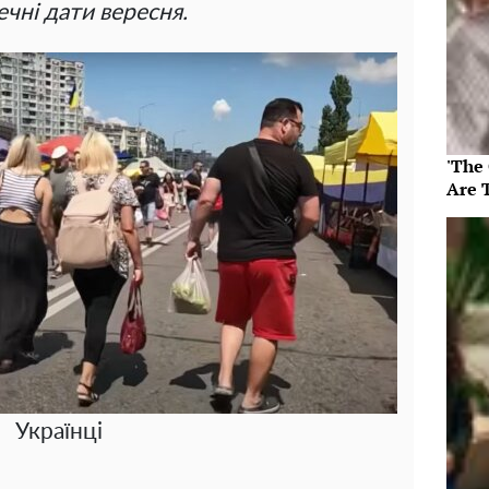
чні дати вересня.
'The
Are 
Українці