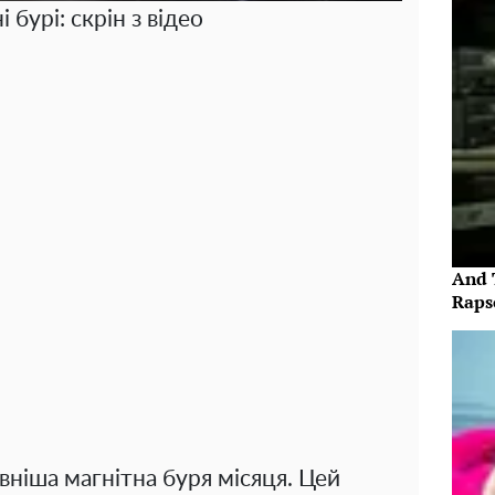
 бурі: скрін з відео
And 
Raps
вніша магнітна буря місяця. Цей