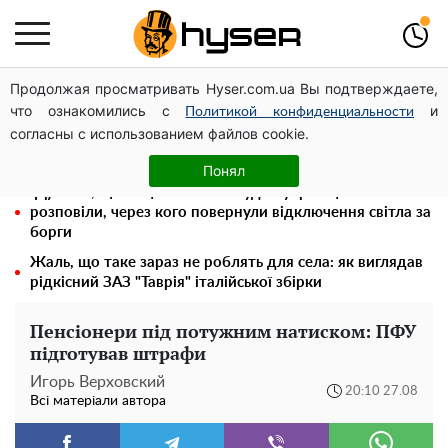
Продолжая просматривать Hyser.com.ua Вы подтверждаете,
Місяць без світла, лютий холод та комунальні платежі
что ознакомились с
и
на тисячі гривень: народ "ламають" у відключення
Политикой конфиденциальности
согласны с использованием файлов cookie.
"Холостячка" Ксенія Мішина перестаралася і блиснула
зоною бікіні: надто широко розсунула
Понял
"Думали, що за це нічого не буде": українцям
розповіли, через кого повернули відключення світла за
борги
Жаль, що таке зараз не роблять для села: як виглядав
рідкісний ЗАЗ "Таврія" італійської збірки
Пенсіонери під потужним натиском: ПФУ
підготував штрафи
Игорь Верховский
20:10 27.08
Всі матеріали автора