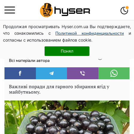
Продолжая просматривать Hyser.com.ua Вы подтверждаете,
Підготуйте смородину до холодів:
что ознакомились с
и
Политикой конфиденциальности
наступного року вашим ягодам
согласны с использованием файлов cookie.
позаздрять навіть агрономи
Понял
Игорь Верховский
23:39 27.08
Всі матеріали автора
Важливі поради для гарного збирання ягід у
майбутньому.