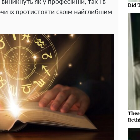
виникнуть як у професійній, так і в
Did 
чи їх протистояти своїм найглибшим
Thes
Reth