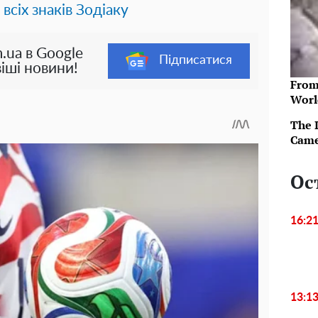
 всіх знаків Зодіаку
.ua в Google
Підписатися
іші новини!
From
Worl
The 
Came
Ос
16:2
13:1