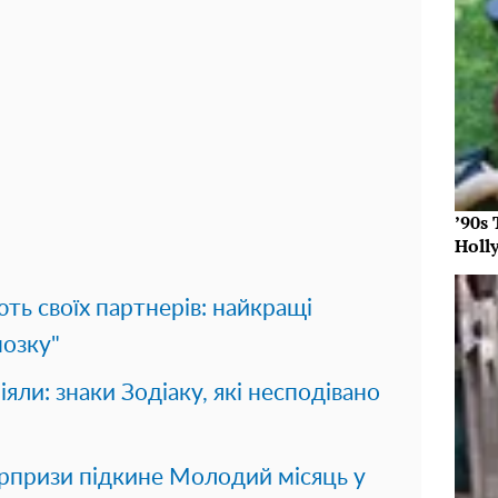
’90s
Holl
ють своїх партнерів: найкращі
мозку"
іяли: знаки Зодіаку, які несподівано
юрпризи підкине Молодий місяць у