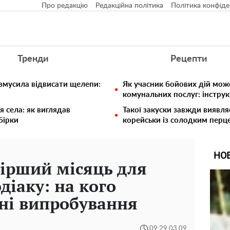
Про редакцію
Редакційна політика
Політика конфіде
Тренди
Рецепти
 змусила відвисати щелепи:
Як учасник бойових дій мож
комунальних послуг: інструк
я села: як виглядав
Такої закуски завжди виявля
збірки
корейськи із солодким перц
НО
гірший місяць для
діаку: на кого
ні випробування
09:29 03.09