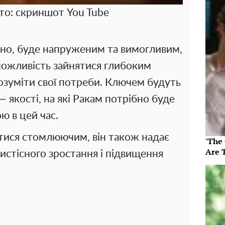
то: скриншот You Tube
чно, буде напруженим та вимогливим,
можливість зайнятися глибоким
озуміти свої потреби. Ключем будуть
— якості, на які Ракам потрібно буде
ю в цей час.
тися стомлюючим, він також надає
'The
Are 
истісного зростання і підвищення