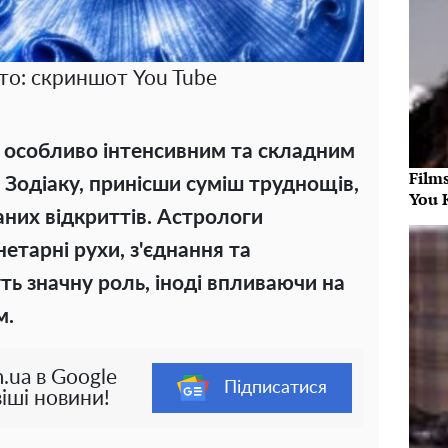
то: скриншот You Tube
е особливо інтенсивним та складним
Film
 Зодіаку, принісши суміш труднощів,
You 
аних відкриттів. Астрологи
нетарні рухи, з'єднання та
ть значну роль, іноді впливаючи на
м.
.ua в Google
Підписатися
іші новини!