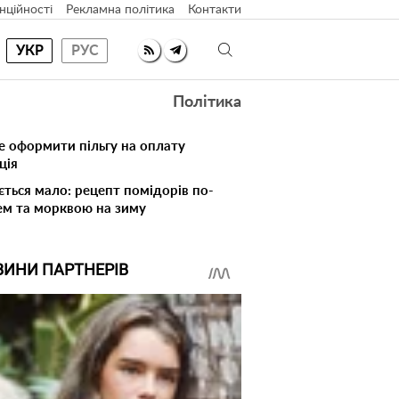
нційності
Рекламна політика
Контакти
УКР
РУС
Політика
е оформити пільгу на оплату
ція
ється мало: рецепт помідорів по-
ем та морквою на зиму
ВИНИ ПАРТНЕРІВ