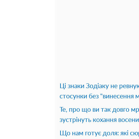
Ці знаки Зодіаку не ревну
стосунки без "винесення 
Те, про що ви так довго мр
зустрінуть кохання восени
Що нам готує доля: які с