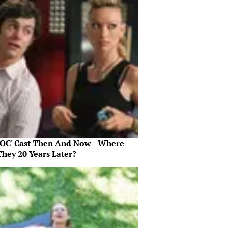
 OC' Cast Then And Now - Where
They 20 Years Later?