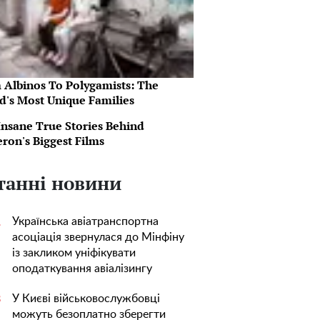
 Albinos To Polygamists: The
d's Most Unique Families
Insane True Stories Behind
ron's Biggest Films
танні новини
Українська авіатранспортна
1
асоціація звернулася до Мінфіну
із закликом уніфікувати
оподаткування авіалізингу
У Києві військовослужбовці
3
можуть безоплатно зберегти