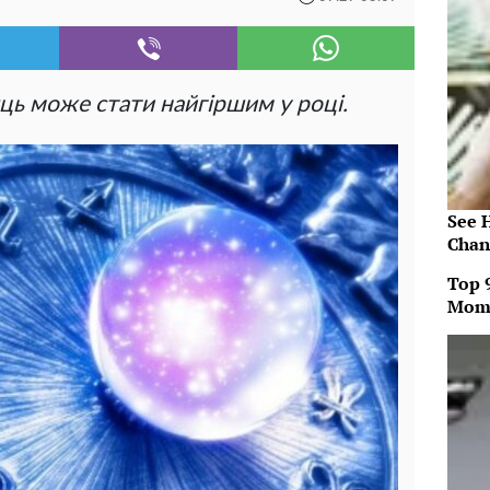
яць може стати найгіршим у році.
See 
Chan
Top 
Mom