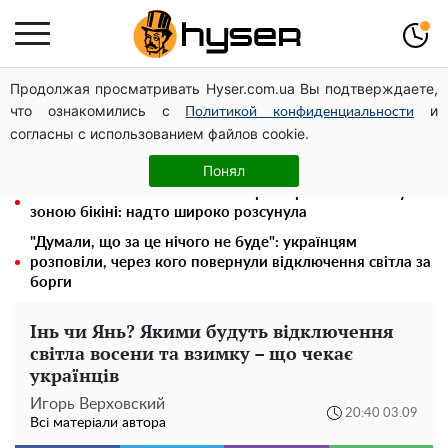
Продолжая просматривать Hyser.com.ua Вы подтверждаете,
Гола Олена Тополя у цікавих позах змусила відвисати
что ознакомились с
и
щелепи: злив відео – було лише початком
Политикой конфиденциальности
согласны с использованием файлов cookie.
Олена Тополя злив відео – це далеко не все: фронтмен
"Антитіла" Тарас Тополя став наступним
Понял
"Холостячка" Ксенія Мішина перестаралася і блиснула
зоною бікіні: надто широко розсунула
"Думали, що за це нічого не буде": українцям
розповіли, через кого повернули відключення світла за
борги
Інь чи Янь? Якими будуть відключення
світла восени та взимку – що чекає
українців
Игорь Верховский
20:40 03.09
Всі матеріали автора