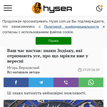
Продолжая просматривать Hyser.com.ua Вы подтверждаете,
Гола Олена Тополя у цікавих позах змусила відвисати
что ознакомились с
и
щелепи: злив відео – було лише початком
Политикой конфиденциальности
согласны с использованием файлов cookie.
Олена Тополя злив відео – це далеко не все: фронтмен
"Антитіла" Тарас Тополя став наступним
Понял
Ваш час настав: знаки Зодіаку, які
отримають усе, про що мріяли вже у
вересні
Игорь Верховский
19:09 06.09
Всі матеріали автора
Ці знаки матимуть неймовірні можливості.