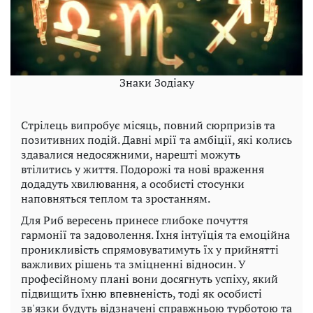
Знаки Зодіаку
Стрілець випробує місяць, повний сюрпризів та
позитивних подій. Давні мрії та амбіції, які колись
здавалися недосяжними, нарешті можуть
втілитись у життя. Подорожі та нові враження
додадуть хвилювання, а особисті стосунки
наповняться теплом та зростанням.
Для Риб вересень принесе глибоке почуття
гармонії та задоволення. Їхня інтуїція та емоційна
проникливість спрямовуватимуть їх у прийнятті
важливих рішень та зміцненні відносин. У
професійному плані вони досягнуть успіху, який
підвищить їхню впевненість, тоді як особисті
зв'язки будуть відзначені справжньою турботою та