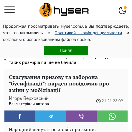
Продолжая просматривать Hyser.com.ua Вы подтверждаете,
Гола Олена Тополя у цікавих позах змусила відвисати
что ознакомились с
и
щелепи: злив відео – було лише початком
Политикой конфиденциальности
согласны с использованием файлов cookie.
Олена Тополя злив відео – це далеко не все: фронтмен
"Антитіла" Тарас Тополя став наступним
Понял
Повністю гола Анна Трінчер блиснула "принадами":
таких розмірів ви ще не бачили
Скасування призову та заборона
"бусифікації": нардеп повідомив про
зміни у мобілізації
Игорь Верховский
21:21 23.09
Всі матеріали автора
Народний депутат розповів про зміни.