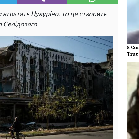
 втратять Цукуріно, то це створить
я Селідового.
8 Co
True