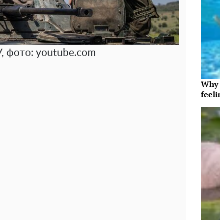
У, фото: youtube.com
Why t
feeli