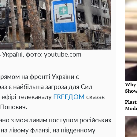
 Україні, фото: youtube.com
рямом на фронті України є
Why 
раз є найбільша загроза для Сил
Show
 ефірі телеканалу
FREEДОМ
сказав
Plast
 Попович.
Mode
язано з можливим поступом російських
і на лівому фланзі, на південному