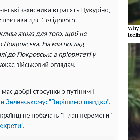
аїнські захисники втратять Цукуріно,
рспективи для Селідового.
Why t
жлива якраз для того, щоб не
feeli
 Покровська. На мій погляд,
лі до Покровська в пріоритеті у
вважає військовий оглядач.
має добрі стосунки з путіним і
и Зеленському: "Вирішимо швидко".
країнці не побачать "План перемоги"
екрети".