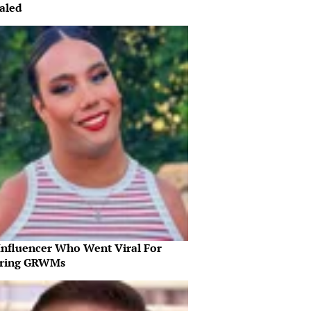
aled
Influencer Who Went Viral For
iring GRWMs