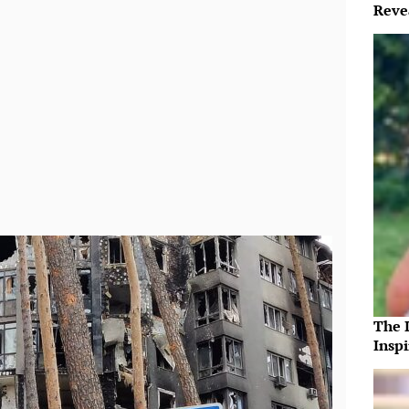
Reve
The 
Insp