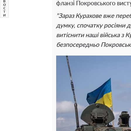
фланзі Покровського вист
"Зараз Курахове вже переб
думку, спочатку росіяни 
витіснити наші війська з К
безпосередньо Покровськ