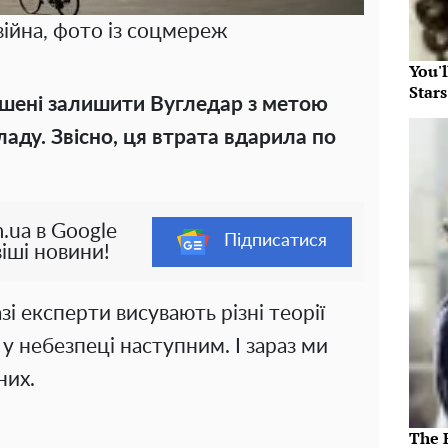
війна, фото із соцмереж
You'
Star
шені залишити Вугледар з метою
ду. Звісно, ​​ця втрата вдарила по
.ua в Google
Підписатися
іші новини!
зі експерти висувають різні теорії
 у небезпеці наступним. І зараз ми
них.
The 