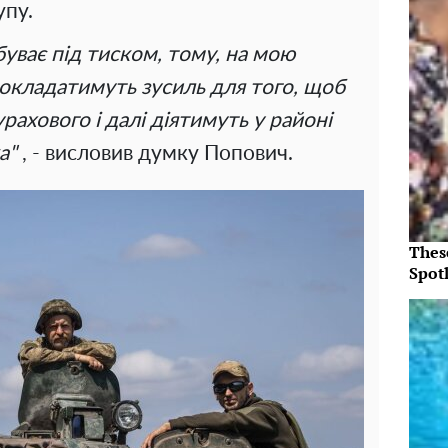
упу.
уває під тиском, тому, на мою
докладатимуть зусиль для того, щоб
урахового і далі діятимуть у районі
а"
, - висловив думку Попович.
Thes
Spotl