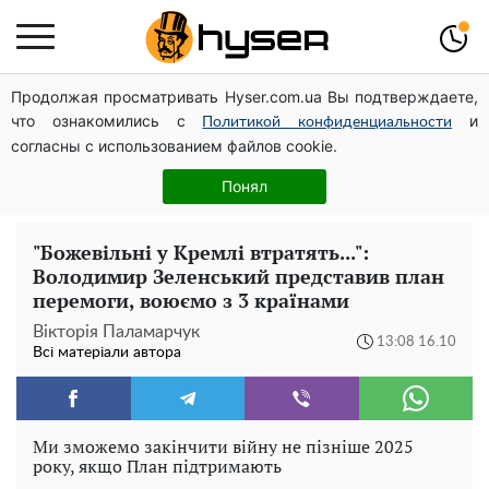
Продолжая просматривать Hyser.com.ua Вы подтверждаете,
Дрони із націнкою: Олександр Конотопський вивів
что ознакомились с
и
мільйони оборонного бюджету через фіктивну фірму в
Политикой конфиденциальности
согласны с использованием файлов cookie.
Естонії
Олена Тополя злив відео – це далеко не все: фронтмен
Понял
"Антитіла" Тарас Тополя став наступним
"Божевільні у Кремлі втратять...":
Володимир Зеленський представив план
перемоги, воюємо з 3 країнами
Вікторія Паламарчук
13:08 16.10
Всі матеріали автора
Ми зможемо закінчити війну не пізніше 2025
року, якщо План підтримають