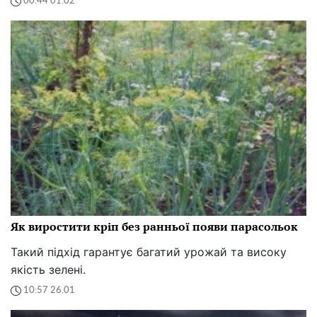
00:44 01.02
Як виростити кріп без ранньої появи парасольок
Такий підхід гарантує багатий урожай та високу
якість зелені.
10:57 26.01