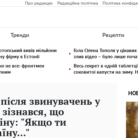
Про редакцію
Редакційна політика
Політика конфіде
Тренди
Рецепти
отопський вивів мільйони
Гола Олена Тополя у цікавих
у фірму в Естонії
злив відео – було лише поч
ко не все: фронтмен
Весь секрет в одній таблетці
упним
соковитої капусти на зиму. 
НО
після звинувачень у
 зізнався, що
іну: "Якщо ти
ну..."