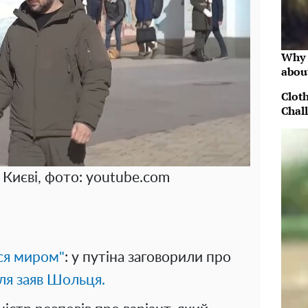
Why 
abou
Clot
Chal
Києві, фото: youtube.com
ься миром"
: у путіна заговорили про
сля заяв Шольця.