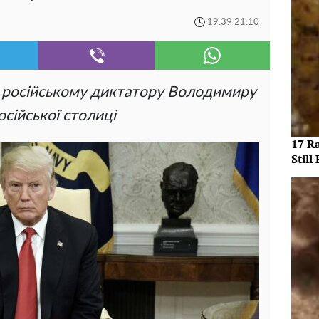
19:39 21.10
 російському диктатору Володимиру
сійської столиці
17 R
Still 