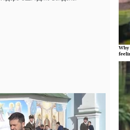
Why t
feeli