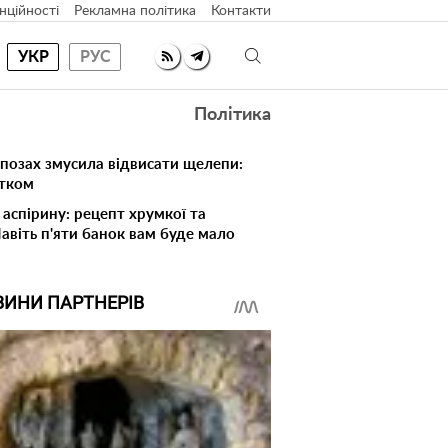
нційності
Рекламна політика
Контакти
УКР
РУС
Політика
 позах змусила відвисати щелепи:
атком
 аспірину: рецепт хрумкої та
Навіть п'яти банок вам буде мало
ВИНИ ПАРТНЕРІВ