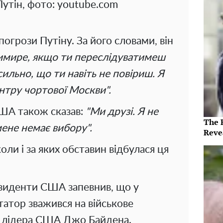
утін, фото: youtube.com
погрози Путіну. За його словами, він
мире, якщо ти переслідуватимеш
сильно, що ти навіть не повіриш. Я
нтру чортової Москви".
ША також сказав:
"Ми друзі. Я не
The 
мене немає вибору".
Reve
оли і за яких обставин відбулася ця
езиденти США запевнив, що у
татор зважився на військове
о лідера США Джо Байдена.