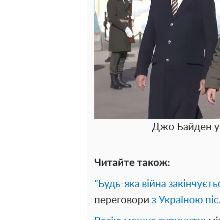
Джо Байден у 
Читайте також:
"Будь-яка війна закінчуєт
переговори
з Україною пі