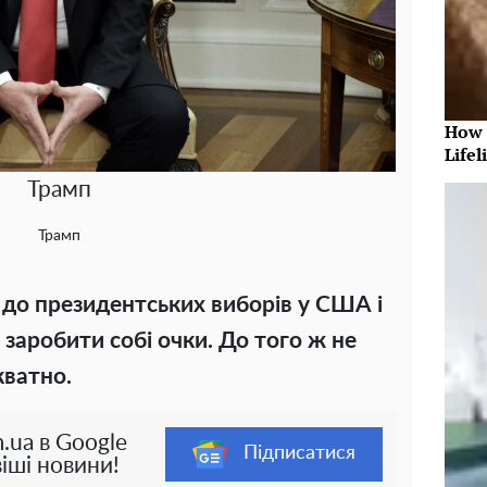
How 
Lifel
Трамп
Трамп
до президентських виборів у США і
 заробити собі очки. До того ж не
кватно.
.ua в Google
Підписатися
іші новини!