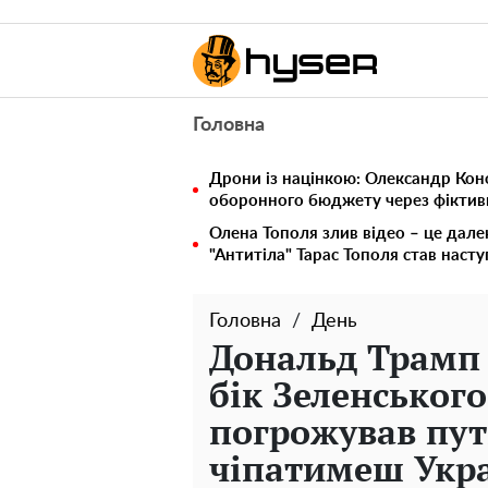
Головна
Дрони із націнкою: Олександр Кон
оборонного бюджету через фіктивн
Олена Тополя злив відео – це дале
"Антитіла" Тарас Тополя став наст
Головна
День
Дональд Трамп 
бік Зеленського
погрожував пут
чіпатимеш Украї