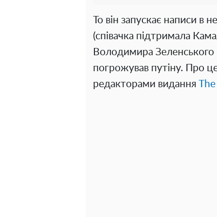
То він запускає написи в 
(співачка підтримала Камал
Володимира Зеленського в 
погрожував путіну. Про це 
редакторами видання
The 