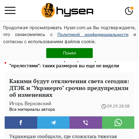
Продолжая просматривать Hyser.com.ua Вы подтверждаете,
Голая Елена Тополя в интересных позах заставила
что ознакомились с
и
отвисать челюсти: слив видео – было только началом
Политикой конфиденциальности
согласны с использованием файлов cookie.
Елена Тополя слив видео – это далеко не все:
фронтмен "Антитела" Тарас Тополя стал следующим
Понял
Полностью голая Анна Тринчер блеснула
"прелестями": таких размеров вы еще не видели
Какими будут отключения света сегодня:
ДТЭК и "Укрэнерго" срочно предупредили
об изменениях
Игорь Верховский
09:29 28.08
Все материалы автора
Украинцам сообщили, где сложилась тяжелая