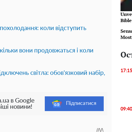
Unve
Bibl
е похолодання: коли відступить
Sens
Most
скільки вони продовжаться і коли
Ос
17:1
ідключень світла: обов'язковий набір,
.ua в Google
Підписатися
іші новини!
09:4