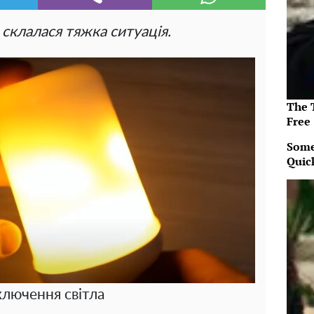
склалася тяжка ситуація.
The T
Free
Some
Quic
ключення світла