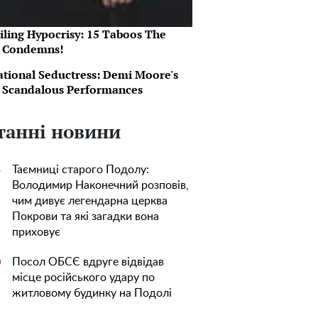
iling Hypocrisy: 15 Taboos The
e Condemns!
ational Seductress: Demi Moore's
 Scandalous Performances
танні новини
Таємниці старого Подолу:
5
Володимир Наконечний розповів,
чим дивує легендарна церква
Покрови та які загадки вона
приховує
Посол ОБСЄ вдруге відвідав
0
місце російського удару по
житловому будинку на Подолі