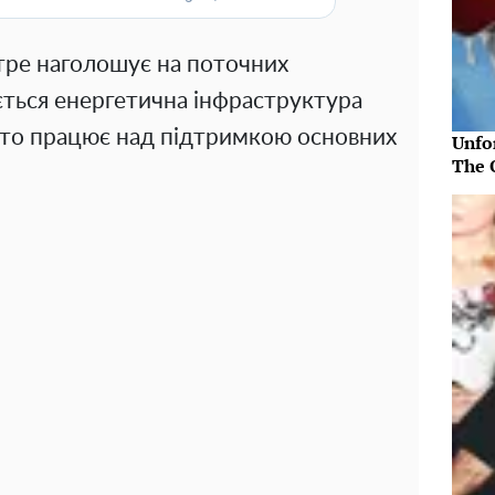
тре наголошує на поточних
ється енергетична інфраструктура
, хто працює над підтримкою основних
Unfo
The 