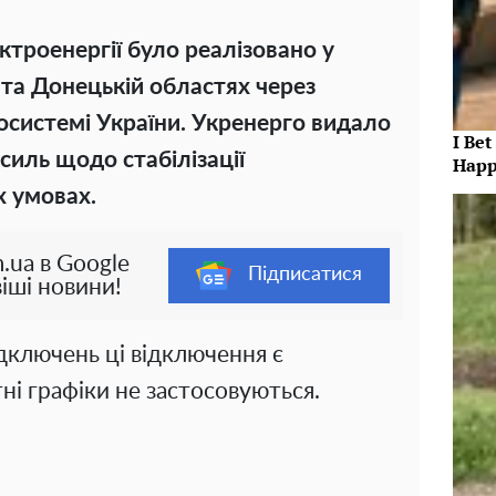
ктроенергії було реалізовано у
й та Донецькій областях через
осистемі України. Укренерго видало
I Bet
силь щодо стабілізації
Happ
х умовах.
.ua в Google
Підписатися
іші новини!
ідключень ці відключення є
ні графіки не застосовуються.