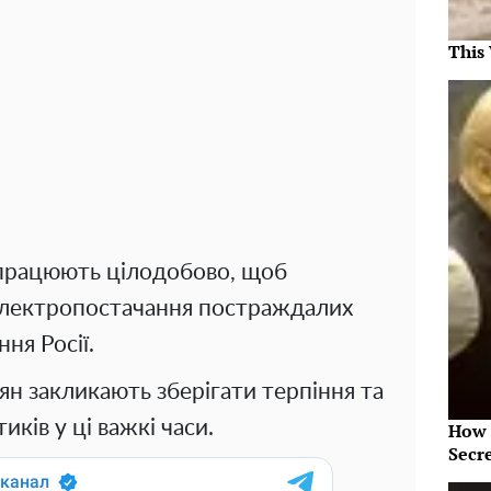
This
і працюють цілодобово, щоб
лектропостачання постраждалих
ня Росії.
ян закликають зберігати терпіння та
иків у ці важкі часи.
How 
Secr