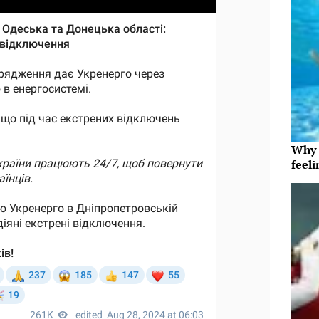
Why t
feeli