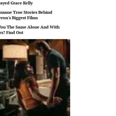
rayed Grace Kelly
Insane True Stories Behind
ron's Biggest Films
You The Same Alone And With
rs? Find Out