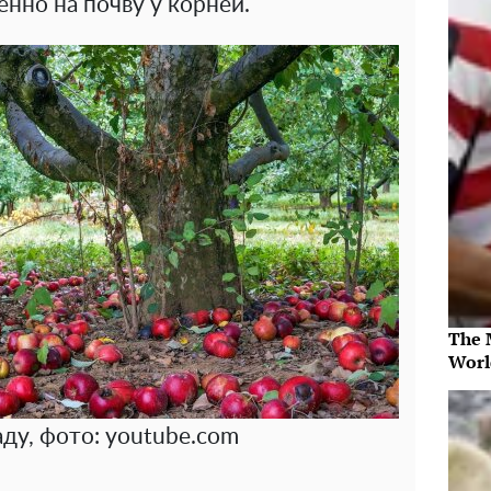
енно на почву у корней.
The 
Worl
аду, фото: youtube.com