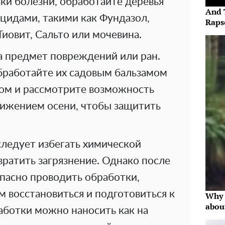
ки болезни, обработайте деревья
And 
идами, такими как Фундазол,
Raps
Тиовит, Сальто или мочевина.
а предмет повреждений или ран.
обработайте их садовым бальзамом
ом и рассмотрите возможность
лижением осени, чтобы защитить
ледует избегать химической
ратить загрязнение. Однако после
пасно проводить обработки,
 восстановиться и подготовиться к
Why 
abou
аботки можно наносить как на