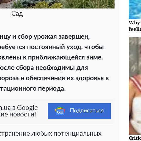
Сад
Why t
feeli
нцу и сбор урожая завершен,
ебуется постоянный уход, чтобы
овлены к приближающейся зиме.
после сбора необходимы для
ороза и обеспечения их здоровья в
тационного периода.
.ua в Google
Подписаться
ие новости!
странение любых потенциальных
Crit