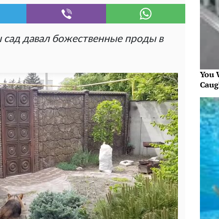
ы сад давал божественные проды в
You W
Caug