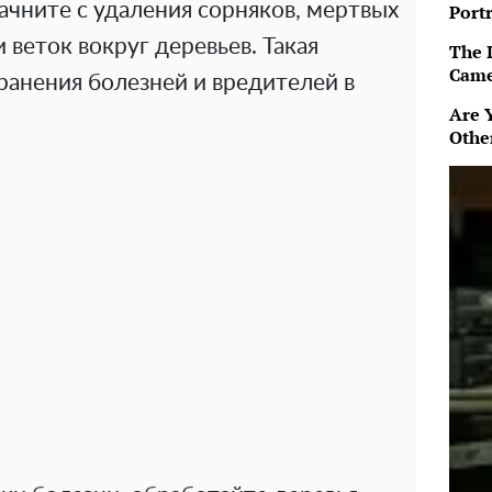
ачните с удаления сорняков, мертвых
Port
 веток вокруг деревьев. Такая
The 
Came
ранения болезней и вредителей в
Are 
Othe