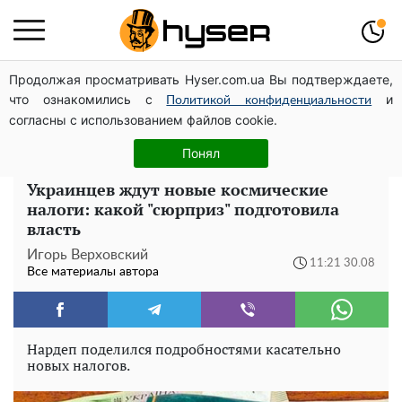
Продолжая просматривать Hyser.com.ua Вы подтверждаете,
Посол ОБСЕ во второй раз посетил место российского
что ознакомились с
и
удара по жилому дому на Подоле
Политикой конфиденциальности
согласны с использованием файлов cookie.
Прощается с жизнью: Кристина Орбакайте оставила
странное сообщение. Похоже на клинику
Понял
Украинцев ждут новые космические
налоги: какой "сюрприз" подготовила
власть
Игорь Верховский
11:21 30.08
Все материалы автора
Нардеп поделился подробностями касательно
новых налогов.