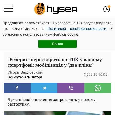
Продолжая просматривать Hyser.com.ua Вы подтверждаете,
Повністю гола Анна Трінчер блиснула "принадами":
что ознакомились с
и
таких розмірів ви ще не бачили
Политикой конфиденциальности
согласны с использованием файлов cookie.
Весь секрет в одній таблетці аспірину: рецепт хрумкої
та соковитої капусти на зиму. Навіть п'яти банок вам
Понял
буде мало
"Резерв+" перетворять на ТЦК у вашому
смартфоні: мобілізація у "два кліки"
Игорь Верховский
08:18 30.08
Всі матеріали автора
Дуже цікаві оновлення запровадять у новому
застосунку.