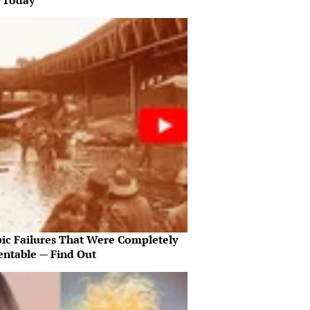
s Today
pic Failures That Were Completely
entable — Find Out