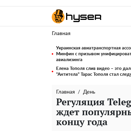
Главная
Украинская авиатранспортная ассо
Минфин с призывом унифицирова
авиализинга
Елена Тополя слив видео – это дал
"Антитела" Тарас Тополя стал сл
Главная
День
Регуляция Tele
ждет популярн
концу года