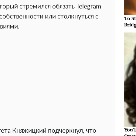
орый стремился обязать Telegram
собственности или столкнуться с
To S
Brid
виями.
You'
тета Княжицкий подчеркнул, что