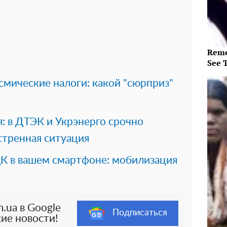
Reme
See 
смические налоги: какой "сюрприз"
: в ДТЭК и Укрэнерго срочно
стренная ситуация
ЦК в вашем смартфоне: мобилизация
.ua в Google
Подписаться
ие новости!