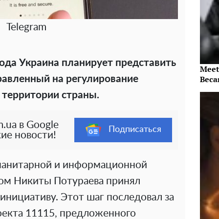
Telegram
года Украина планирует представить
Meet
равленный на регулирование
Beca
 территории страны.
.ua в Google
Подписаться
ие новости!
уманитарной и информационной
ом Никиты Потураева принял
инициативу. Этот шаг последовал за
екта 11115, предложенного