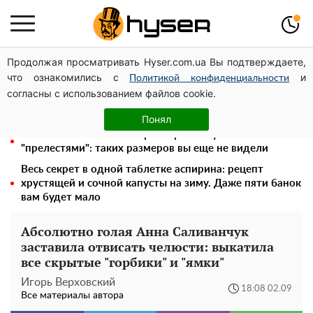
Продолжая просматривать Hyser.com.ua Вы подтверждаете,
Посол ОБСЕ во второй раз посетил место российского
что ознакомились с
и
удара по жилому дому на Подоле
Политикой конфиденциальности
согласны с использованием файлов cookie.
Елена Тополя слив видео – это далеко не все:
фронтмен "Антитела" Тарас Тополя стал следующим
Понял
Полностью голая Анна Тринчер блеснула
"прелестями": таких размеров вы еще не видели
Весь секрет в одной таблетке аспирина: рецепт
хрустящей и сочной капусты на зиму. Даже пяти банок
вам будет мало
Абсолютно голая Анна Саливанчук
заставила отвисать челюсти: выкатила
все скрытые "горбики" и "ямки"
Игорь Верховский
18:08 02.09
Все материалы автора