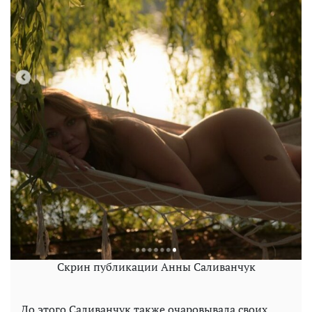
Скрин публикации Анны Саливанчук
До этого Саливанчук также очаровывала своих