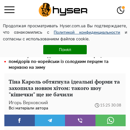
Продолжая просматривать Hyser.com.ua Вы подтверждаете,
Повністю гола Анна Трінчер блиснула "принадами":
что ознакомились с
и
таких розмірів ви ще не бачили
Политикой конфиденциальности
согласны с использованием файлов cookie.
Швидка смакота на кожен день: рецепт маринованої
закуски з баклажанів з овочами
Понял
Такої закуски завжди виявляється мало: рецепт
помідорів по-корейськи із солодким перцем та
морквою на зиму
Тіна Кароль обтягнула ідеальні форми та
захопила новим хітом: такого шоу
"кішечки" ще не бачили
Игорь Верховский
15:25 30.08
Всі матеріали автора