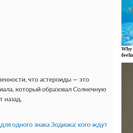
Why t
feeli
нности, что астероиды — это
риала, который образовал Солнечную
т назад.
для одного знака Зодиака: кого ждут