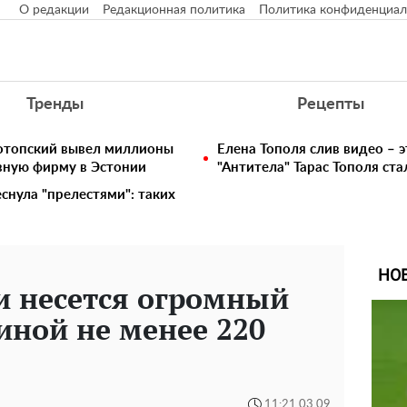
О редакции
Редакционная политика
Политика конфиденциал
Тренды
Рецепты
нотопский вывел миллионы
Елена Тополя слив видео – э
вную фирму в Эстонии
"Антитела" Тарас Тополя ст
снула "прелестями": таких
НО
и несется огромный
иной не менее 220
11:21 03.09