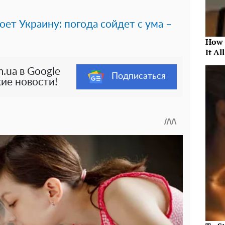
ет Украину: погода сойдет с ума –
я
How 
It Al
.ua в Google
Подписаться
ие новости!