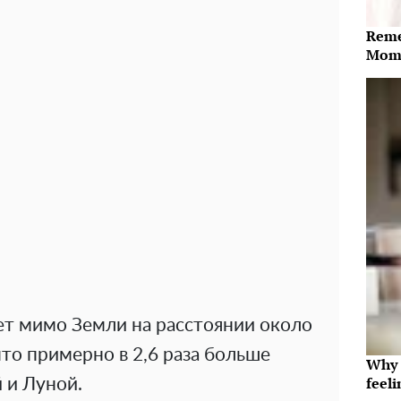
Reme
Mome
ет мимо Земли на расстоянии около
то примерно в 2,6 раза больше
Why t
feeli
 и Луной.