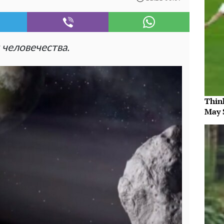
 человечества.
Thin
May 