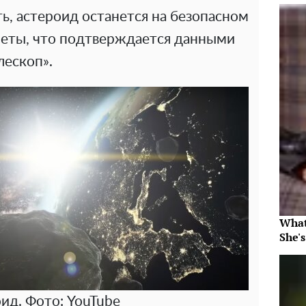
ь, астероид останется на безопасном
неты, что подтверждается данными
лескоп».
What
She's
ид. Фото: YouTube