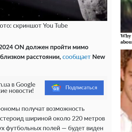
ото: скриншот You Tube
Why 
abou
 2024 ON должен пройти мимо
 близком расстоянии,
сообщает
New
.ua в Google
Подписаться
ие новости!
рономы получат возможность
Астероид шириной около 220 метров
ух футбольных полей — будет виден