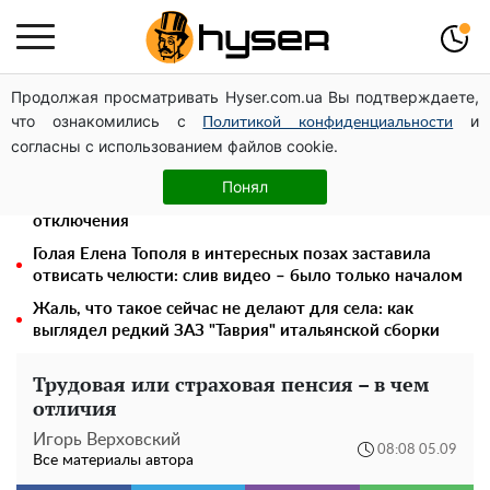
Продолжая просматривать Hyser.com.ua Вы подтверждаете,
Украинская авиатранспортная ассоциация обратилась
что ознакомились с
и
в Минфин с призывом унифицировать
Политикой конфиденциальности
согласны с использованием файлов cookie.
налогообложение авиализинга
Месяц без света, лютый холод и коммунальные
Понял
платежи на тысячи гривен: народ "ломают" в
отключения
Голая Елена Тополя в интересных позах заставила
отвисать челюсти: слив видео – было только началом
Жаль, что такое сейчас не делают для села: как
выглядел редкий ЗАЗ "Таврия" итальянской сборки
Трудовая или страховая пенсия – в чем
отличия
Игорь Верховский
08:08 05.09
Все материалы автора