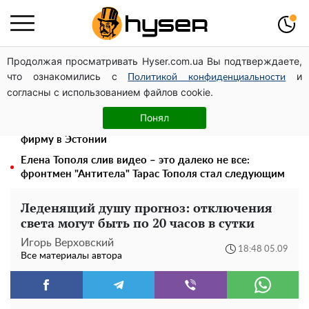
Продолжая просматривать Hyser.com.ua Вы подтверждаете,
Украинская авиатранспортная ассоциация обратилась
что ознакомились с
и
в Минфин с призывом унифицировать
Политикой конфиденциальности
согласны с использованием файлов cookie.
налогообложение авиализинга
Дроны с наценкой: Александр Конотопский вывел
Понял
миллионы оборонного бюджета через фиктивную
фирму в Эстонии
Елена Тополя слив видео – это далеко не все:
фронтмен "Антитела" Тарас Тополя стал следующим
Леденящий душу прогноз: отключения
света могут быть по 20 часов в сутки
Игорь Верховский
18:48 05.09
Все материалы автора