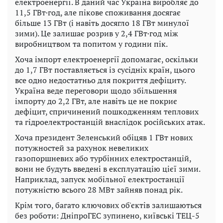
електроенергії. В даний час Україна виробляє до
11,5 ГВт·год, але пікове споживання досягає
більше 13 ГВт (і навіть досягло 18 ГВт минулої
зими). Це залишає розрив у 2,4 ГВт·год між
виробництвом та попитом у години пік.
Хоча імпорт електроенергії допомагає, оскільки
до 1,7 ГВт поставляється із сусідніх країн, цього
все одно недостатньо для покриття дефіциту.
Україна веде переговори щодо збільшення
імпорту до 2,2 ГВт, але навіть це не покриє
дефіцит, спричинений пошкодженням теплових
та гідроелектростанцій внаслідок російських атак.
Хоча президент Зеленський обіцяв 1 ГВт нових
потужностей за рахунок невеликих
газопоршневих або турбінних електростанцій,
вони не будуть введені в експлуатацію цієї зими.
Наприклад, запуск мобільної електростанції
потужністю всього 28 МВт зайняв понад рік.
Крім того, багато ключових об'єктів залишаються
без роботи: ДніпроГЕС зупинено, київські ТЕЦ-5