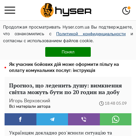
Продолжая просматривать Hyser.com.ua Вы подтверждаете,
Посол ОБСЄ вдруге відвідав місце російського удару
что ознакомились с
и
по житловому будинку на Подолі
Политикой конфиденциальности
согласны с использованием файлов cookie.
Дрони із націнкою: Олександр Конотопський вивів
мільйони оборонного бюджету через фіктивну фірму в
Понял
Естонії
Як учасник бойових дій може оформити пільгу на
оплату комунальних послуг: інструкція
Прогноз, що леденить душу: вимкнення
світла можуть бути по 20 годин на добу
Игорь Верховский
18:48 05.09
Всі матеріали автора
Українцям докладно роз'яснили ситуацію та