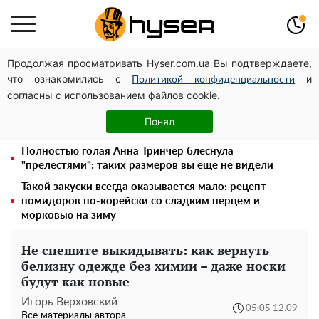
Продолжая просматривать Hyser.com.ua Вы подтверждаете,
Павел Прудников и его удивительная карьера от
что ознакомились с
и
актера в российском театре до номинанта в
Политикой конфиденциальности
согласны с использованием файлов cookie.
руководители Федерации профсоюзов
Елена Тополя слив видео – это далеко не все:
Понял
фронтмен "Антитела" Тарас Тополя стал следующим
Полностью голая Анна Тринчер блеснула
"прелестями": таких размеров вы еще не видели
Такой закуски всегда оказывается мало: рецепт
помидоров по-корейски со сладким перцем и
морковью на зиму
Не спешите выкидывать: как вернуть
белизну одежде без химии – даже носки
будут как новые
Игорь Верховский
05:05 12.09
Все материалы автора