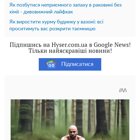
Як позбутися неприємного запаху в раковині без
хімії - дивовижний лайфхак
Як виростити хурму будинку у вазоні: всі
проситимуть вас розкрити таємницю
Підпишись на Hyser.com.ua в Google News!
Тільки найяскравіші новини!
Підписатися