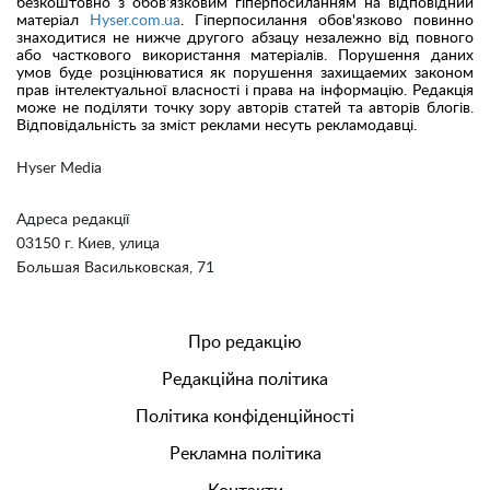
безкоштовно з обов'язковим гіперпосиланням на відповідний
матеріал
Hyser.com.ua
. Гіперпосилання обов'язково повинно
знаходитися не нижче другого абзацу незалежно від повного
або часткового використання матеріалів. Порушення даних
умов буде розцінюватися як порушення захищаемих законом
прав інтелектуальної власності і права на інформацію. Редакція
може не поділяти точку зору авторів статей та авторів блогів.
Відповідальність за зміст реклами несуть рекламодавці.
Hyser Media
Адреса редакції
03150 г. Киев, улица
Большая Васильковская, 71
Про редакцію
Редакційна політика
Політика конфіденційності
Рекламна політика