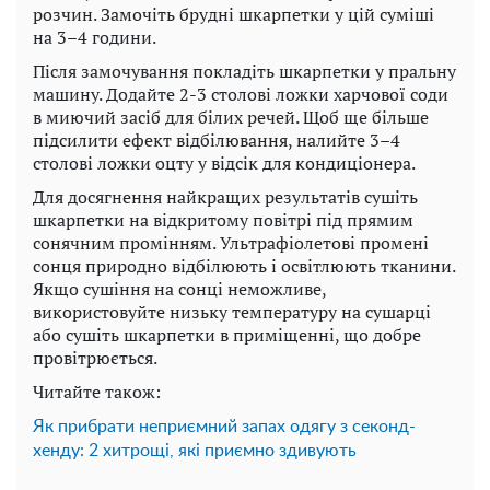
розчин. Замочіть брудні шкарпетки у цій суміші
на 3–4 години.
Після замочування покладіть шкарпетки у пральну
машину. Додайте 2-3 столові ложки харчової соди
в миючий засіб для білих речей. Щоб ще більше
підсилити ефект відбілювання, налийте 3–4
столові ложки оцту у відсік для кондиціонера.
Для досягнення найкращих результатів сушіть
шкарпетки на відкритому повітрі під прямим
сонячним промінням. Ультрафіолетові промені
сонця природно відбілюють і освітлюють тканини.
Якщо сушіння на сонці неможливе,
використовуйте низьку температуру на сушарці
або сушіть шкарпетки в приміщенні, що добре
провітрюється.
Читайте також:
Як прибрати неприємний запах одягу з секонд-
хенду: 2 хитрощі, які приємно здивують