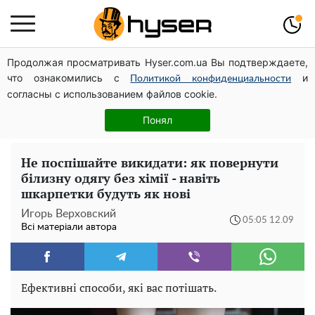
Продолжая просматривать Hyser.com.ua Вы подтверждаете,
Дрони із націнкою: Олександр Конотопський вивів
что ознакомились с
и
мільйони оборонного бюджету через фіктивну фірму в
Политикой конфиденциальности
согласны с использованием файлов cookie.
Естонії
Гола Олена Тополя у цікавих позах змусила відвисати
Понял
щелепи: злив відео – було лише початком
Не поспішайте викидати: як повернути
білизну одягу без хімії - навіть
шкарпетки будуть як нові
Игорь Верховский
05:05 12.09
Всі матеріали автора
Ефективні способи, які вас потішать.